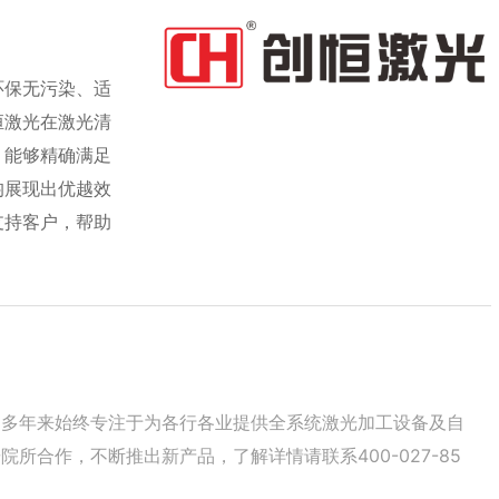
环保无污染、适
恒激光在激光清
，能够精确满足
均展现出优越效
支持客户，帮助
，多年来始终专注于为各行各业提供全系统激光加工设备及自
所合作，不断推出新产品，了解详情请联系400-027-85