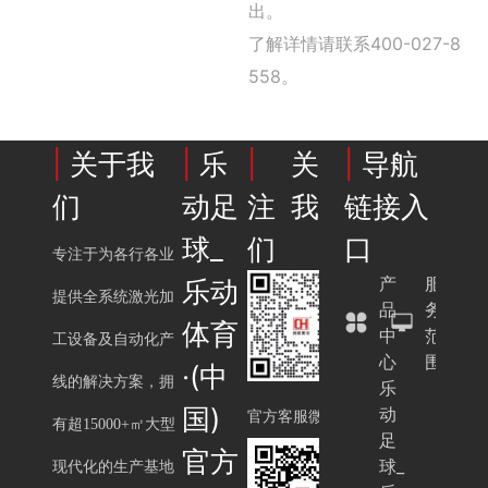
出。
了解详情请联系400-027-8
558。
|
关于我
|
乐
|
关
|
导航
们
动足
注我
链接入
球_
们
口
专注于为各行各业
产
服
乐动
提供全系统激光加
品
务
体育
中
范
工设备及自动化产
心
围
·(中
线的解决方案，拥
乐
国)
动
官方客服微信
有超15000+㎡大型
足
官方
球_
现代化的生产基地