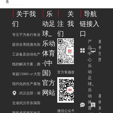
务
|
关于我
|
乐
|
关
|
导航
们
动足
注我
链接入
球_
们
口
专注于为各行各业
产
服
乐动
提供全系统激光加
品
务
体育
中
范
工设备及自动化产
心
围
·(中
线的解决方案，拥
乐
国)
动
官方客服微信
有超15000+㎡大型
足
官方
球_
现代化的生产基地
乐
网站
武汉总部：湖
动
案
体
例
北省武汉市东湖高
育
展
微信公众号
新技术开发区光谷