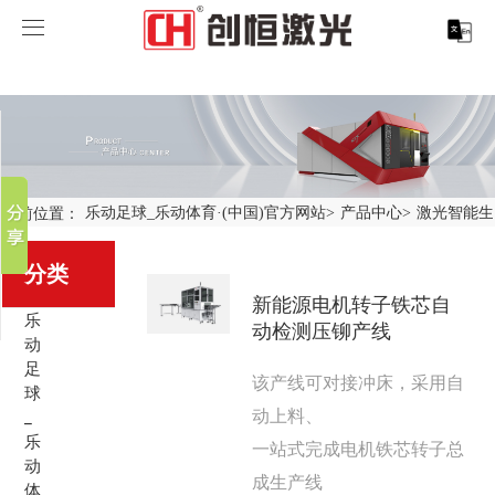
乐动足球_乐动体育·(中国)官方网站
乐动足球_乐动体育·(中国)官方网站
分享到
产品中心
新浪微博
微信
案例展示
乐动足球_乐动体育·(中国)官方网站
当前位置：
乐动足球_乐动体育·(中国)官方网站
>
产品中心
>
激光智能生
百度贴吧
服务支持
激光切割系列
行业解决方案
光纤激光打标机
豆瓣
分类
QQ好友
新能源电机转子铁芯自
关于创恒
激光焊接系列
客户案例
紫外线激光打标机
精密激光切割机
汽车行业激光智能解决方案
乐
动检测压铆产线
动
乐动足球_乐动体育·(中国)官方网站
激光智能生产线
创客说
走进创恒
CO2激光打标机
大幅激光切割机
创恒激光CX-CE-1500手持焊接机_激光焊接机
轨道交通行业激光智能加工解决方案
足
该产线可对接冲床，采用自
球
动上料、
_
乐动足球_乐动体育·(中国)官方网站
激光清洗系列
科技创恒
乐动足球_乐动体育·(中国)官方网站
在线飞行激光打标机
管材激光切割机
创恒激光机械手臂激光焊接机
新能源电机定子铁芯激光焊接产线
水泵风机行业
乐
一站式完成电机铁芯转子总
动
底部导航
激光加工服务
加入创恒
展会活动
CX-3D系列激光打标机
电机定转子铁芯单工位激光焊接机
新能源电机转子铁芯自动检测压铆产线
创恒激光清洗机
眼镜行业
成生产线
体